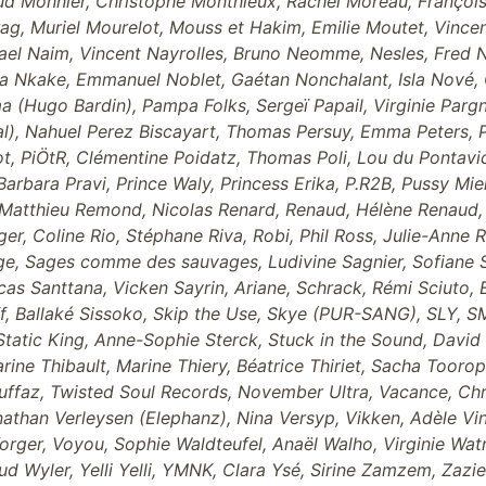
 Monnier, Christophe Monthieux, Rachel Moreau, François 
g, Muriel Mourelot, Mouss et Hakim, Emilie Moutet, Vincen
ael Naim, Vincent Nayrolles, Bruno Neomme, Nesles, Fred
ra Nkake, Emmanuel Noblet, Gaétan Nonchalant, Isla Nové, O
 (Hugo Bardin), Pampa Folks, Sergeï Papail, Virginie Pargny
al), Nahuel Perez Biscayart, Thomas Persuy, Emma Peters, Pe
yot, PiÖtR, Clémentine Poidatz, Thomas Poli, Lou du Pontavic
arbara Pravi, Prince Waly, Princess Erika, P.R2B, Pussy Mie
Matthieu Remond, Nicolas Renard, Renaud, Hélène Renaud, T
r, Coline Rio, Stéphane Riva, Robi, Phil Ross, Julie-Anne R
ge, Sages comme des sauvages, Ludivine Sagnier, Sofiane Sai
cas Santtana, Vicken Sayrin, Ariane, Schrack, Rémi Sciuto, 
ff, Ballaké Sissoko, Skip the Use, Skye (PUR-SANG), SLY, S
 Static King, Anne-Sophie Sterck, Stuck in the Sound, David 
rine Thibault, Marine Thiery, Béatrice Thiriet, Sacha Toor
ruffaz, Twisted Soul Records, November Ultra, Vacance, Chr
nathan Verleysen (Elephanz), Nina Versyp, Vikken, Adèle V
orger, Voyou, Sophie Waldteufel, Anaël Walho, Virginie Wat
ud Wyler, Yelli Yelli, YMNK, Clara Ysé, Sirine Zamzem, Zazi