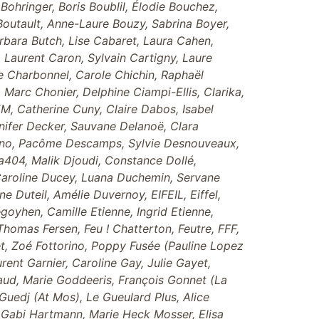
Bohringer, Boris Boublil, Élodie Bouchez,
 Boutault, Anne-Laure Bouzy, Sabrina Boyer,
arbara Butch, Lise Cabaret, Laura Cahen,
, Laurent Caron, Sylvain Cartigny, Laure
e Charbonnel, Carole Chichin, Raphaël
Marc Chonier, Delphine Ciampi-Ellis, Clarika,
M, Catherine Cuny, Claire Dabos, Isabel
nifer Decker, Sauvane Delanoë, Clara
eano, Pacôme Descamps, Sylvie Desnouveaux,
a404, Malik Djoudi, Constance Dollé,
 Caroline Ducey, Luana Duchemin, Servane
 Duteil, Amélie Duvernoy, EIFEIL, Eiffel,
goyhen, Camille Etienne, Ingrid Etienne,
 Thomas Fersen, Feu ! Chatterton, Feutre, FFF,
rget, Zoé Fottorino, Poppy Fusée (Pauline Lopez
ent Garnier, Caroline Gay, Julie Gayet,
iraud, Marie Goddeeris, François Gonnet (La
Guedj (At Mos), Le Gueulard Plus, Alice
 Gabi Hartmann, Marie Heck Mosser, Elisa