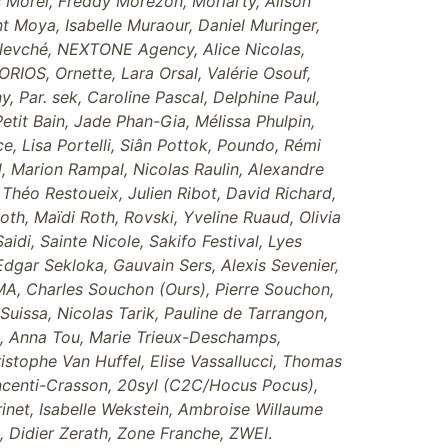
Morel, Freddy Morezon, Moriarty, Alison
t Moya, Isabelle Muraour, Daniel Muringer,
 Nevché, NEXTONE Agency, Alice Nicolas,
RIOS, Ornette, Lara Orsal, Valérie Osouf,
, Par. sek, Caroline Pascal, Delphine Paul,
tit Bain, Jade Phan-Gia, Mélissa Phulpin,
e, Lisa Portelli, Siân Pottok, Poundo, Rémi
l, Marion Rampal, Nicolas Raulin, Alexandre
héo Restoueix, Julien Ribot, David Richard,
oth, Maïdi Roth, Rovski, Yveline Ruaud, Olivia
di, Sainte Nicole, Sakifo Festival, Lyes
Edgar Sekloka, Gauvain Sers, Alexis Sevenier,
MA, Charles Souchon (Ours), Pierre Souchon,
Suissa, Nicolas Tarik, Pauline de Tarrangon,
op, Anna Tou, Marie Trieux-Deschamps,
istophe Van Huffel, Elise Vassallucci, Thomas
incenti-Crasson, 20syl (C2C/Hocus Pocus),
rinet, Isabelle Wekstein, Ambroise Willaume
e, Didier Zerath, Zone Franche, ZWEI
.