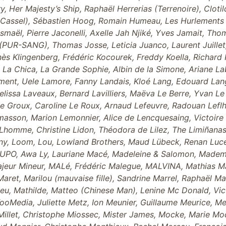
, Her Majesty’s Ship, Raphaël Herrerias (Terrenoire), Clotil
 Cassel), Sébastien Hoog, Romain Humeau, Les Hurlements d
smaël, Pierre Jaconelli, Axelle Jah Njiké, Yves Jamait, Tho
PUR-SANG), Thomas Josse, Leticia Juanco, Laurent Juillet
nès Klingenberg, Frédéric Kocourek, Freddy Koella, Richard
, La Chica, La Grande Sophie, Albin de la Simone, Ariane Lab
lement, Uele Lamore, Fanny Landais, Kloé Lang, Edouard La
 Melissa Laveaux, Bernard Lavilliers, Maëva Le Berre, Yvan 
a Le Groux, Caroline Le Roux, Arnaud Lefeuvre, Radouan Lefl
masson, Marion Lemonnier, Alice de Lencquesaing, Victoire L
Lhomme, Christine Lidon, Théodora de Lilez, The Limiñanas,
nny, Loom, Lou, Lowland Brothers, Maud Lübeck, Renan Luce
UPO, Awa Ly, Lauriane Macé, Madeleine & Salomon, Mademo
Majeur Mineur, MALé, Frédéric Malegue, MALVINA, Mathias M
ret, Marilou (mauvaise fille), Sandrine Marrel, Raphaël Mar
eu, Mathilde, Matteo (Chinese Man), Lenine Mc Donald, V
oMedia, Juliette Metz, Ion Meunier, Guillaume Meurice, Me
illet, Christophe Miossec, Mister James, Mocke, Marie Mod