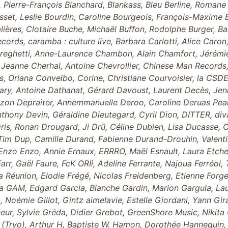
 Pierre-François Blanchard, Blankass, Bleu Berline, Romane 
uisset, Leslie Bourdin, Caroline Bourgeois, François-Maxime
alières, Clotaire Buche, Michaël Buffon, Rodolphe Burger, B
cords, caramba : culture live, Barbara Carlotti, Alice Caron
Cereghetti, Anne-Laurence Chambon, Alain Chamfort, Jérémi
Jeanne Cherhal, Antoine Chevrollier, Chinese Man Records, 
 Oriana Convelbo, Corine, Christiane Courvoisier, la CSDE
ary, Antoine Dathanat, Gérard Davoust, Laurent Decès, Jen
Suzon Depraiter, Annemmanuelle Deroo, Caroline Deruas P
nthony Devin, Géraldine Dieutegard, Cyril Dion, DITTER, div
ris, Ronan Drougard, Ji Drû, Céline Dubien, Lisa Ducasse,
im Dup, Camille Durand, Fabienne Durand-Drouhin, Valentine
 Enzo Enzo, Annie Ernaux, ERRRO, Maël Esnault, Laura Etche
Farr, Gaël Faure, FcK ORIì, Adeline Ferrante, Najoua Ferréol,
de la Réunion, Elodie Frégé, Nicolas Freidenberg, Etienne Fo
La GAM, Edgard Garcia, Blanche Gardin, Marion Gargula, Laur
L, Noémie Gillot, Gintz aimelavie, Estelle Giordani, Yann G
ur, Sylvie Gréda, Didier Grebot, GreenShore Music, Nikita 
 (Tryo), Arthur H, Baptiste W. Hamon, Dorothée Hannequin,