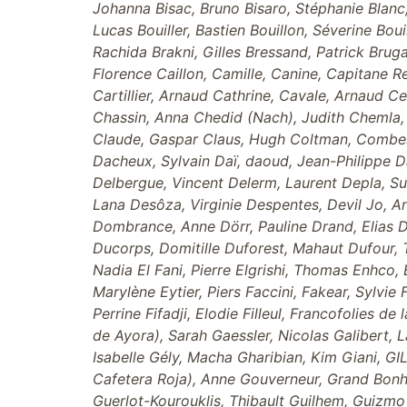
Johanna Bisac, Bruno Bisaro, Stéphanie Blanc,
Lucas Bouiller, Bastien Bouillon, Séverine Bo
Rachida Brakni, Gilles Bressand, Patrick Brug
Florence Caillon, Camille, Canine, Capitane Re
Cartillier, Arnaud Cathrine, Cavale, Arnaud 
Chassin, Anna Chedid (Nach), Judith Chemla, 
Claude, Gaspar Claus, Hugh Coltman, Combes,
Dacheux, Sylvain Daï, daoud, Jean-Philippe D
Delbergue, Vincent Delerm, Laurent Depla, 
Lana Desôza, Virginie Despentes, Devil Jo, A
Dombrance, Anne Dörr, Pauline Drand, Elias D
Ducorps, Domitille Duforest, Mahaut Dufour, T
Nadia El Fani, Pierre Elgrishi, Thomas Enhco,
Marylène Eytier, Piers Faccini, Fakear, Sylvie 
Perrine Fifadji, Elodie Filleul, Francofolies 
de Ayora), Sarah Gaessler, Nicolas Galibert, 
Isabelle Gély, Macha Gharibian, Kim Giani, GI
Cafetera Roja), Anne Gouverneur, Grand Bonhe
Guerlot-Kourouklis, Thibault Guilhem, Guizmo