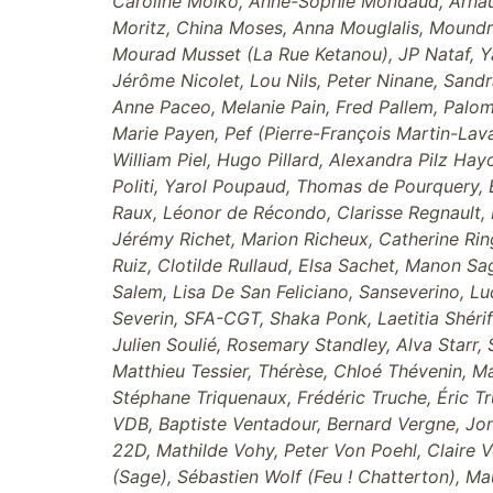
Caroline Molko, Anne-Sophie Mondaud, Arnaud
Moritz, China Moses, Anna Mouglalis, Moundra
Mourad Musset (La Rue Ketanou), JP Nataf, Y
Jérôme Nicolet, Lou Nils, Peter Ninane, Sand
Anne Paceo, Melanie Pain, Fred Pallem, Paloma
Marie Payen, Pef (Pierre-François Martin-Lav
William Piel, Hugo Pillard, Alexandra Pilz Ha
Politi, Yarol Poupaud, Thomas de Pourquery, B
Raux, Léonor de Récondo, Clarisse Regnault, 
Jérémy Richet, Marion Richeux, Catherine Ringe
Ruiz, Clotilde Rullaud, Elsa Sachet, Manon Sa
Salem, Lisa De San Feliciano, Sanseverino, Lu
Severin, SFA-CGT, Shaka Ponk, Laetitia Shéri
Julien Soulié, Rosemary Standley, Alva Starr,
Matthieu Tessier, Thérèse, Chloé Thévenin, Ma
Stéphane Triquenaux, Frédéric Truche, Éric T
VDB, Baptiste Ventadour, Bernard Vergne, Jo
22D, Mathilde Vohy, Peter Von Poehl, Claire V
(Sage), Sébastien Wolf (Feu ! Chatterton), Ma