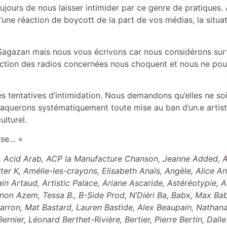
oujours de nous laisser intimider par ce genre de pratiques.
 d’une réaction de boycott de la part de vos médias, la situ
 Sagazan mais nous vous écrivons car nous considérons su
rection des radios concernées nous choquent et nous ne pou
 tentatives d’intimidation. Nous demandons qu’elles ne soie
taquerons systématiquement toute mise au ban d’un.e artist
ulturel.
nse… »
 Acid Arab, ACP la Manufacture Chanson, Jeanne Added, Ad
ter K, Amélie-les-crayons, Elisabeth Anaïs, Angèle, Alice A
in Artaud, Artistic Palace, Ariane Ascaride, Astéréotypie, 
Manon Azem, Tessa B., B-Side Prod, N’Diéri Ba, Babx, Max B
arron, Mat Bastard, Lauren Bastide, Alex Beaupain, Nathanaë
rnier, Léonard Berthet-Rivière, Bertier, Pierre Bertin, Dal