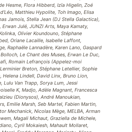
de Hesme, Flora Hibberd, Izïa Higelin, Zoé
’Léo, Matthieu Hypolite, Toh Imago, Elisa
mas Jamois, Stella Jean (DJ Stella Galactica),
, Erwan Julé, JUNZI Arts, Maya Kamaty,
 Kolinka, Olivier Koundouno, Stéphane
ed, Oriane Lacaille, Isabelle Laffont,
nge, Raphaële Lannadère, Karen Lano, Gaspard
Le Bolloch, Le Chant des Muses, Erwan Le Duc,
hafi, Romain Lefrançois (Appelez-moi
erminier Breton, Stéphane Letellier, Sophie
 Helena Lindell, David Linx, Bruno Lion,
, Lulu Van Trapp, Sorya Lum, Jessi
iselle K, Madjo, Adèle Magnant, Francesca
alzieu (Dionysos), André Manoukian,
s, Emilie Marsh, Seb Martel, Fabien Martin,
ictor Mechanick, Nicolas Mège, MELBA, Arman
wem, Magali Michaut, Graziella de Michele,
iano, Cyril Mokaiesh, Mahault Mollaret,