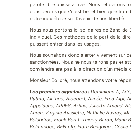
parole libre puisse arriver. Nous refuserons t
considérons que s’il est bel et bien question
notre inquiétude sur l’avenir de nos libertés.
Nous nous portons ici solidaires de Zaho de
individuel. Ces méthodes de la part de la di
puissent entrer dans les usages.
Nous souhaitons donc alerter vivement sur ces
sanctionnées. Nous ne nous tairons pas et at
conviendraient pas à la direction d’un média c
Monsieur Bolloré, nous attendons votre répo
Les premiers signataires :
Dominique A, Adé,
Rytmo, Airfono, Aldebert, Almée, Fred Alpi, Al
Appalache, APRES, Arbas, Juliette Arnaud, Ala
Auren, Virginie Aussiètre, Nathalie Auvray, 
Balandras, Frank Barat, Thierry Baron, Manu B
Belmondos, BEN plg, Flore Benguigui, Cécile Be