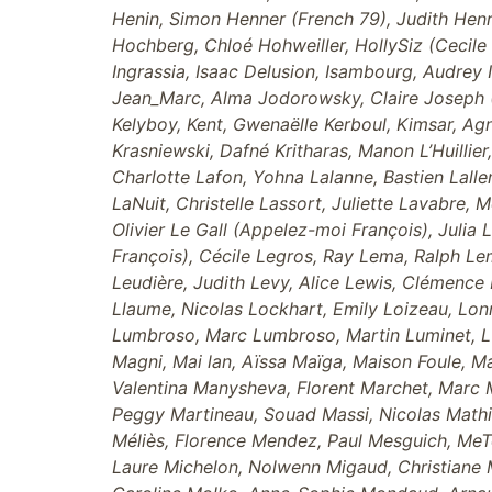
Henin, Simon Henner (French 79), Judith Henry
Hochberg, Chloé Hohweiller, HollySiz (Cecile
Ingrassia, Isaac Delusion, Isambourg, Audrey I
Jean_Marc, Alma Jodorowsky, Claire Joseph (
Kelyboy, Kent, Gwenaëlle Kerboul, Kimsar, Ag
Krasniewski, Dafné Kritharas, Manon L’Huillier
Charlotte Lafon, Yohna Lalanne, Bastien Lal
LaNuit, Christelle Lassort, Juliette Lavabre,
Olivier Le Gall (Appelez-moi François), Juli
François), Cécile Legros, Ray Lema, Ralph Le
Leudière, Judith Levy, Alice Lewis, Clémence 
Llaume, Nicolas Lockhart, Emily Loizeau, Lo
Lumbroso, Marc Lumbroso, Martin Luminet, L
Magni, Mai lan, Aïssa Maïga, Maison Foule, 
Valentina Manysheva, Florent Marchet, Marc Ma
Peggy Martineau, Souad Massi, Nicolas Mathi
Méliès, Florence Mendez, Paul Mesguich, MeTo
Laure Michelon, Nolwenn Migaud, Christiane M