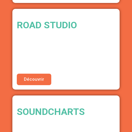
ROAD STUDIO
STUDIO ENREGISTREMENT + INGÉNIEUR
SON
• 15% de réduction sur les services
(enregistrement, mix, mastering)
Découvrir
SOUNDCHARTS
SUIVI & ANALYSE DE VOS DONNÉES DE
CARRIÈRE