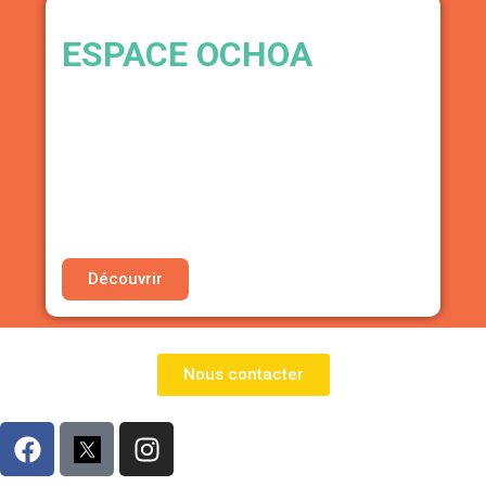
ESPACE OCHOA
LIEU DISPONIBLE DANS PARIS
• Tarif préférentiel pour vos micro-concerts,
ateliers ou événements intimistes
• Tarif préférentiel pour la masterclass « Études
des phénomènes musicaux, les bases de
l’harmonie »
Découvrir
Nous contacter