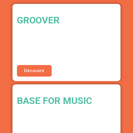
GROOVER
MISE EN RELATION PLAYLIST CURATORS
• 10% de réduction sur votre prochaine
campagne Groover
Découvrir
BASE FOR MUSIC
SOLUTION DE MARKETING SIMPLIFIÉE
• 10% de réduction sur vos campagnes
publicitaires