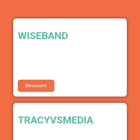
WISEBAND
DISTRIBUTION NUMÉRIQUE
• Session de conseil offerte*
*Sous réserve de validation par l’équipe de
l’association La GAM
Découvrir
TRACYVSMEDIA
ACCOMPAGNEMENT STRATÉGIE DE
CARRIÈRE