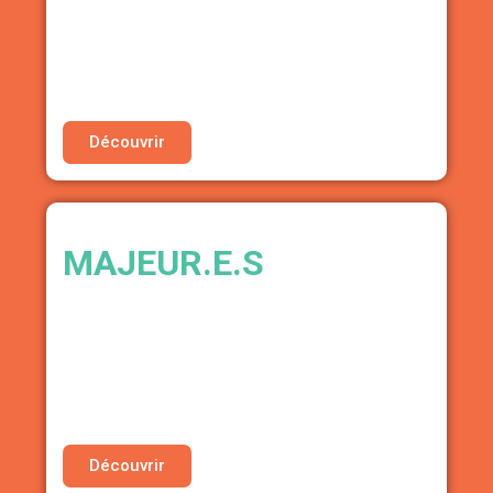
• 16% de réduction sur le programme
d’accompagnement CoachMeTracy
Découvrir
MAJEUR.E.S
ANNUAIRE DES PROFESSIONNEL.LE.S
FEMMES CIS, PERSONNES TRANS ET NON-
BINAIRES
・Mise en avant de vos profils Majeur.e.s sur
notre page partenaire
Découvrir