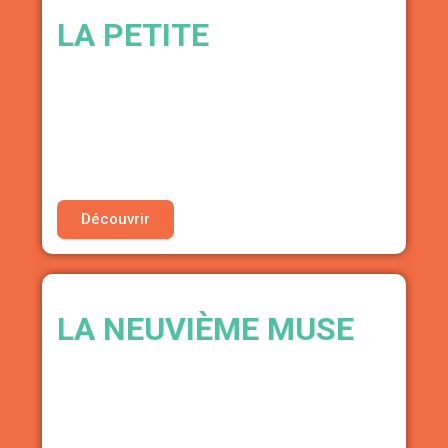
LA PETITE
FORMATIONS POUR L’ÉGALITÉ DES GENRES
ET CONTRE LES VSS DANS LA MUSIQUE
• Tarif préférentiel pour un événement exclusif
La GAM x La Petite
Découvrir
LA NEUVIÈME MUSE
CABINET DE CONSEIL ADMINISTRATIF
MUSICAL (HIP-HOP)
• Tarif préférentiel sur les services
administratif