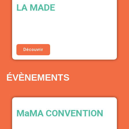
LA MADE
MAISON DE CRÉATION PLURIDISCIPLINAIRE
・10% sur l’ensemble des offres
d’accompagnement (coaching, conseil et
séminaires)
Découvrir
ÉVÈNEMENTS
MaMA CONVENTION
CONVENTIONS. & FESTIVALS DES
PROFESSIONNELS DE LA FILIÈRE