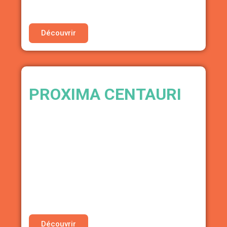
Découvrir
PROXIMA CENTAURI
AGENCE MUSIC BUSINESS
• 20% de réduction sur le consulting (stratégie
de carrière & administratif)
• 20% de réduction sur la gestion des aides &
subventions
• 20% de réduction sur le pack de ressources
clé en main
Découvrir