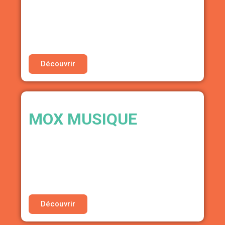
• Accès à une formation exclusive (tarif
préférentiel)
• Accès prioritaire aux sessions de conseil à
l’heure
Découvrir
MOX MUSIQUE
MARKETING DIGITAL | RÉDACTIONNEL
• 30% de réduction sur les offres
d’accompagnement en stratégie de sortie et
d’aide rédactionnelle
Découvrir