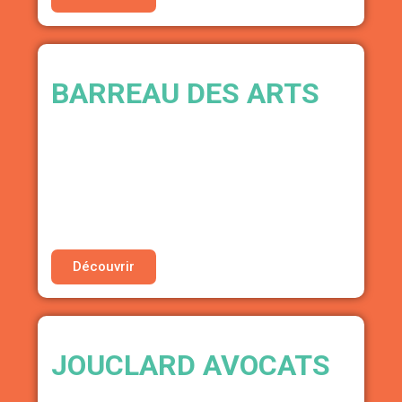
BARREAU DES ARTS
ASSOCIATION AIDE JURIDIQUE POUR LES
ARTISTES EN SITUATION DE PRÉCARITÉ
• Conseils juridiques gratuits (si éligible aux
critères de l’aide juridictionnelle)
• Tarif préférentiel sur les honoraires de
l’association
Découvrir
JOUCLARD AVOCATS
CABINET D’AVOCATS