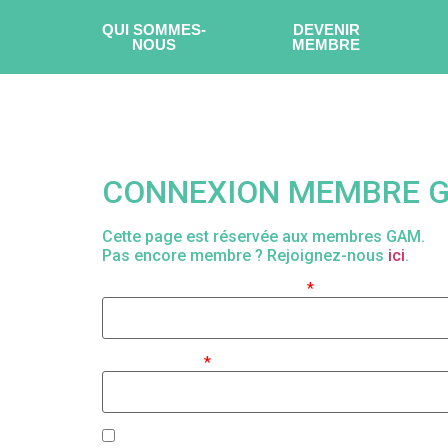
QUI SOMMES-
DEVENIR
NOUS
MEMBRE
CONNEXION MEMBRE 
Cette page est réservée aux membres GAM.
Pas encore membre ? Rejoignez-nous
ici
.
Identifiant ou adresse e-mail
*
Mot de passe
*
Se souvenir de moi