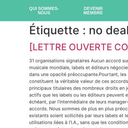
QUI SOMMES-
DEVENIR
NOUS
MEMBRE
Étiquette :
no dea
[LETTRE OUVERTE COL
31 organisations signataires Aucun accord sur 
musicale mondiale, labels et éditeurs négocient
dans une opacité préoccupante.Pourtant, les ar
constituent la véritable valeur de ces accord
principaux titulaires des nombreux droits en je
actifs que les labels ou les éditeurs peuvent 
échéant, par l’intermédiaire de leurs manager·
accords. Nous sommes de plus en plus préoccup
existants soient sollicités par leurs labels e
utilisations liées à l’I.A., sans que les cond