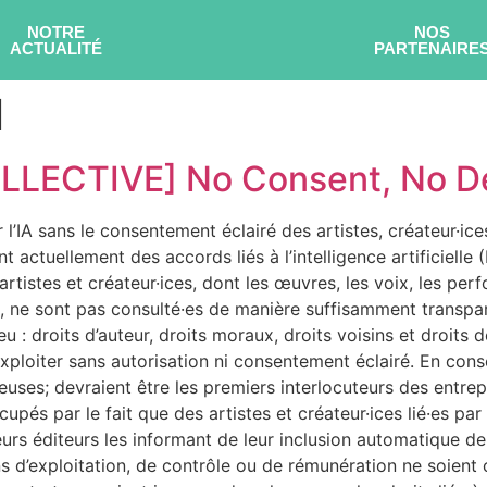
NOTRE
NOS
ACTUALITÉ
PARTENAIRE
l
LECTIVE] No Consent, No D
l’IA sans le consentement éclairé des artistes, créateur·ice
 actuellement des accords liés à l’intelligence artificielle (
tistes et créateur·ices, dont les œuvres, les voix, les perfo
s, ne sont pas consulté·es de manière suffisamment transpare
u : droits d’auteur, droits moraux, droits voisins et droits 
exploiter sans autorisation ni consentement éclairé. En consé
euses; devraient être les premiers interlocuteurs des entrepr
és par le fait que des artistes et créateur·ices lié·es par 
t leurs éditeurs les informant de leur inclusion automatique 
itions d’exploitation, de contrôle ou de rémunération ne soie