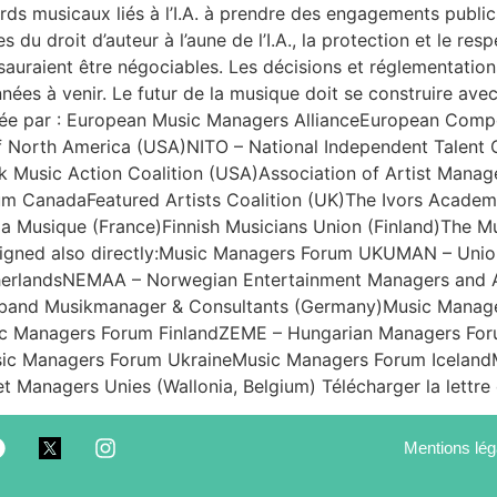
ds musicaux liés à l’I.A. à prendre des engagements publics 
 du droit d’auteur à l’aune de l’I.A., la protection et le res
 sauraient être négociables. Les décisions et réglementatio
es à venir. Le futur de la musique doit se construire avec l
ignée par : European Music Managers AllianceEuropean Com
 North America (USA)NITO – National Independent Talent Or
ck Music Action Coalition (USA)Association of Artist Mana
m CanadaFeatured Artists Coalition (UK)The Ivors Acade
la Musique (France)Finnish Musicians Union (Finland)The M
gned also directly:Music Managers Forum UKUMAN – Unio
erlandsNEMAA – Norwegian Entertainment Managers and Ag
band Musikmanager & Consultants (Germany)Music Manag
sic Managers Forum FinlandZEME – Hungarian Managers Fo
sic Managers Forum UkraineMusic Managers Forum Icelan
 Managers Unies (Wallonia, Belgium) Télécharger la lettre o
Mentions lég