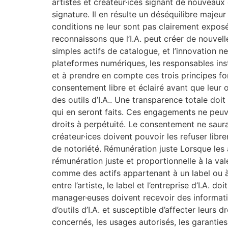
artistes et créateur·ices signant de nouveaux 
signature. Il en résulte un déséquilibre majeu
conditions ne leur sont pas clairement exposé
reconnaissons que l’I.A. peut créer de nouvell
simples actifs de catalogue, et l’innovation n
plateformes numériques, les responsables instit
et à prendre en compte ces trois principes f
consentement libre et éclairé avant que leur œ
des outils d’I.A.. Une transparence totale doit
qui en seront faits. Ces engagements ne peuve
droits à perpétuité. Le consentement ne saur
créateur·ices doivent pouvoir les refuser libr
de notoriété. Rémunération juste Lorsque les art
rémunération juste et proportionnelle à la val
comme des actifs appartenant à un label ou à u
entre l’artiste, le label et l’entreprise d’I.A. 
manager·euses doivent recevoir des informatio
d’outils d’I.A. et susceptible d’affecter leurs
concernés, les usages autorisés, les garanties