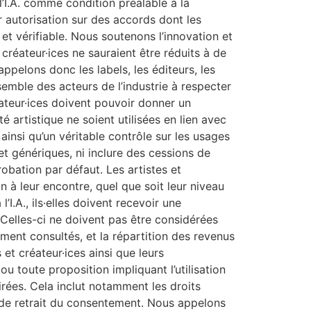
l’I.A. comme condition préalable à la
ur autorisation sur des accords dont les
et vérifiable. Nous soutenons l’innovation et
créateur·ices ne sauraient être réduits à de
ppelons donc les labels, les éditeurs, les
nsemble des acteurs de l’industrie à respecter
ateur·ices doivent pouvoir donner un
é artistique ne soient utilisées en lien avec
 ainsi qu’un véritable contrôle sur les usages
t génériques, ni inclure des cessions de
bation par défaut. Les artistes et
n à leur encontre, quel que soit leur niveau
’I.A., ils·elles doivent recevoir une
. Celles-ci ne doivent pas être considérées
ement consultés, et la répartition des revenus
s et créateur·ices ainsi que leurs
 toute proposition impliquant l’utilisation
airées. Cela inclut notamment les droits
és de retrait du consentement. Nous appelons