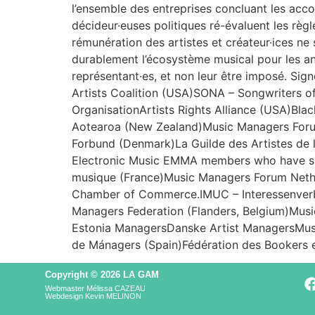
l’ensemble des entreprises concluant les accor
décideur·euses politiques ré-évaluent les règles
rémunération des artistes et créateur·ices ne
durablement l’écosystème musical pour les anné
représentant·es, et non leur être imposé. S
Artists Coalition (USA)SONA – Songwriters of
OrganisationArtists Rights Alliance (USA)Bla
Aotearoa (New Zealand)Music Managers Foru
Forbund (Denmark)La Guilde des Artistes de 
Electronic Music EMMA members who have si
musique (France)Music Managers Forum Neth
Chamber of Commerce.IMUC – Interessenver
Managers Federation (Flanders, Belgium)Mu
Estonia ManagersDanske Artist ManagersMu
de Mánagers (Spain)Fédération des Bookers et
Copyright © 2026 LA GAM
Webmaster Mélissa CAZEAU
Webdesign Kevin MELINON