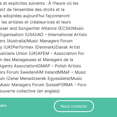
et explicites suivants : À l’heure où les
pect de l’ensemble des droits et la
ns adoptées aujourd’hui façonneront
es artistes et créateur·ices et leurs
poser and Songwriter Alliance (ECSA)Music
ganisation (USA)IAO – International Artists
gers (Australia)Music Managers Forum
my (UK)Performex (Denmark)Dansk Artist
usicians Union (UK)AFEM – Association For
n des Manageuses et Managers de la
ents AssociationIGMAP – Polish Artists
ers Forum SwedenAIM IrelandMMaF – Music
rum (Zenei Menedzserek Egyesülete)Music
dMusic Managers Forum SuisseFORMA – Foro
uverte collective (en anglais)
ales
Nous contacter