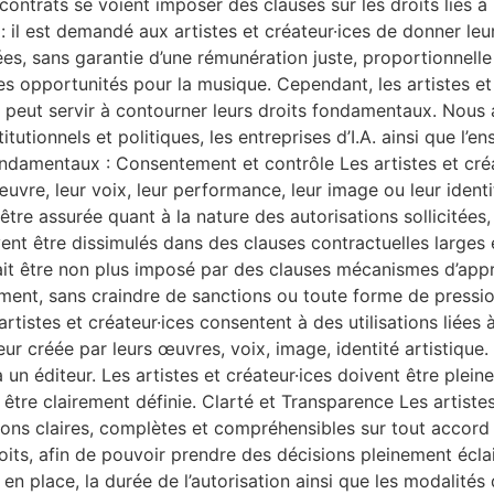
contrats se voient imposer des clauses sur les droits liés à 
r : il est demandé aux artistes et créateur·ices de donner le
es, sans garantie d’une rémunération juste, proportionnelle 
es opportunités pour la musique. Cependant, les artistes et 
e peut servir à contourner leurs droits fondamentaux. Nous a
utionnels et politiques, les entreprises d’I.A. ainsi que l’e
ondamentaux : Consentement et contrôle Les artistes et cré
uvre, leur voix, leur performance, leur image ou leur identit
 être assurée quant à la nature des autorisations sollicitées,
nt être dissimulés dans des clauses contractuelles larges e
ait être non plus imposé par des clauses mécanismes d’appro
ement, sans craindre de sanctions ou toute forme de pressio
istes et créateur·ices consentent à des utilisations liées à l
eur créée par leurs œuvres, voix, image, identité artistique
n éditeur. Les artistes et créateur·ices doivent être plein
doit être clairement définie. Clarté et Transparence Les artiste
ns claires, complètes et compréhensibles sur tout accord ou
 droits, afin de pouvoir prendre des décisions pleinement écl
 en place, la durée de l’autorisation ainsi que les modalit